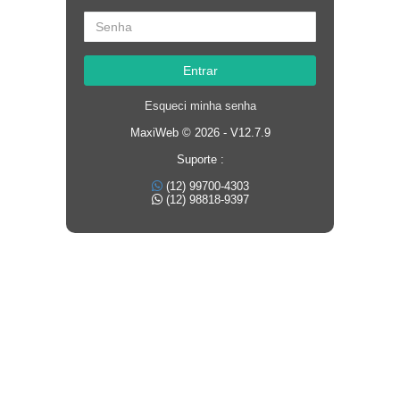
Entrar
Esqueci minha senha
MaxiWeb © 2026 - V12.7.9
Suporte :
(12) 99700-4303
(12) 98818-9397