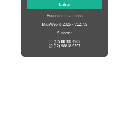
Entrar
Esqueci minha senha
MaxiWeb © 2026 - V12.7.9
Suporte :
(12) 99700-4303
(12) 98818-9397