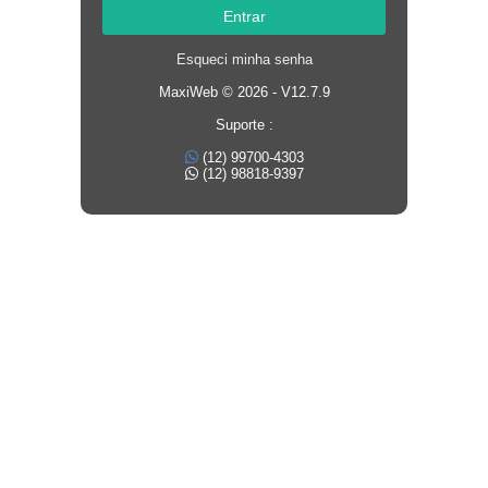
Entrar
Esqueci minha senha
MaxiWeb © 2026 - V12.7.9
Suporte :
(12) 99700-4303
(12) 98818-9397