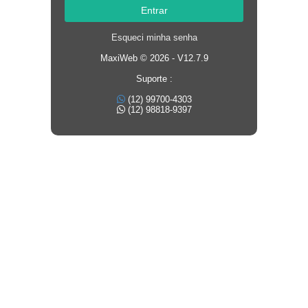
Entrar
Esqueci minha senha
MaxiWeb © 2026 - V12.7.9
Suporte :
(12) 99700-4303
(12) 98818-9397