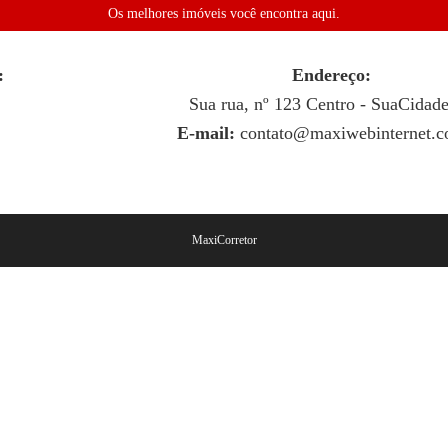
Os melhores imóveis você encontra aqui.
:
Endereço:
Sua rua, nº 123 Centro - SuaCidad
E-mail:
contato@maxiwebinternet.c
MaxiCorretor