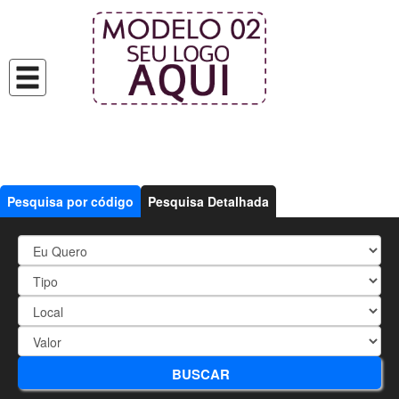
Pesquisa por código
Pesquisa Detalhada
1194 - localização próximo ao
BUSCAR
Aquário, restaurantes, lojas.