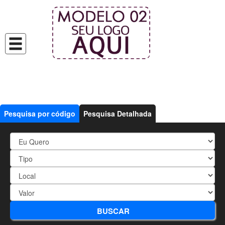
Pesquisa por código
Pesquisa Detalhada
1261 - APARTAMENTO DE 2
BUSCAR
DORMITÓRIOS - ÓTIMA