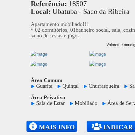
Referência:
18507
Local:
Ubatuba - Saco da Ribeira
Apartamento mobiliado!!!
* 02 dormitórios, 01banheiro social, sala, cozi
salão de festas e jogos.
Valores e condiç
Área Comum
Guarita
Quintal
Churrasqueira
Sa
Área Privativa
Sala de Estar
Mobiliado
Área de Se
MAIS INFO
INDICAR