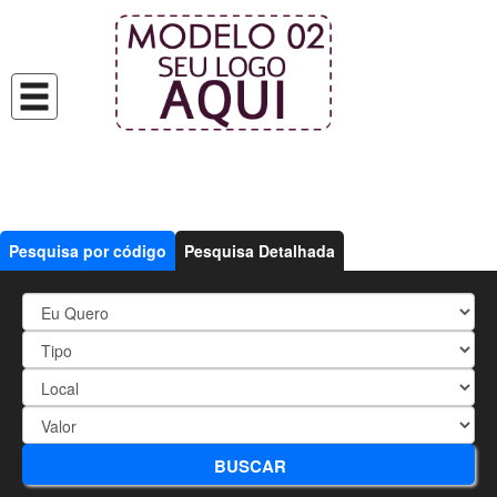
Pesquisa por código
Pesquisa Detalhada
1932 - Apartamento bem
BUSCAR
localizado com 2 dormitórios