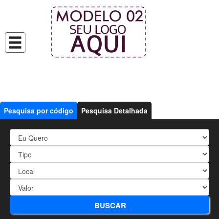
Pesquisa por código
Pesquisa Detalhada
1939 - APARTAMENTO COM
BUSCAR
2 DORMITÓRIOS (sendo 1