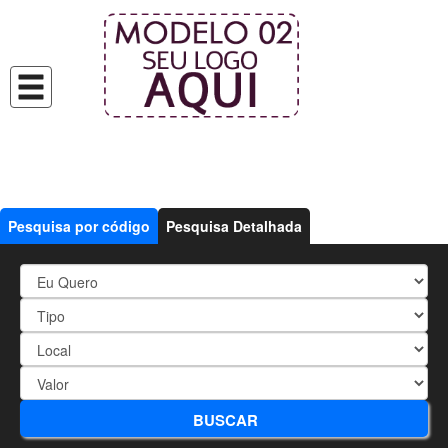
Pesquisa por código
Pesquisa Detalhada
19472 - Oportunidade excelente
BUSCAR
localização na Praia Perequê