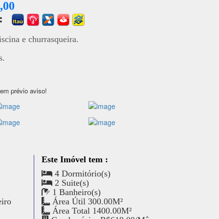
,00
a:
cina e churrasqueira.
s.
sem prévio aviso!
Este Imóvel tem :
4 Dormitório(s)
2 Suite(s)
1 Banheiro(s)
eiro
Área Útil 300.00M²
Área Total 1400.00M²