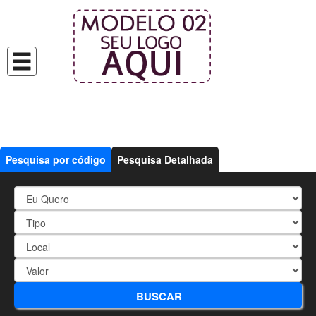
Pesquisa por código
Pesquisa Detalhada
20802 - APARTAMENTO COM
BUSCAR
QUINTAL