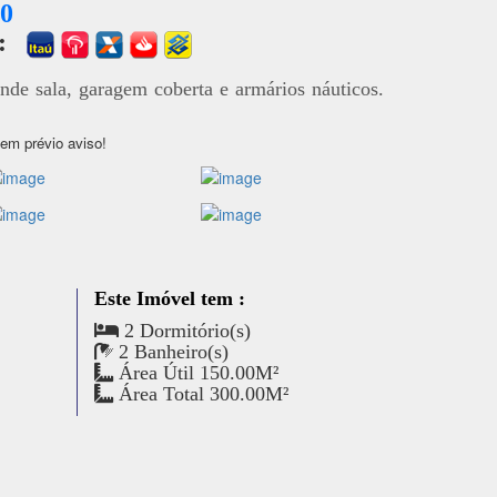
00
a:
ande sala, garagem coberta e armários náuticos.
sem prévio aviso!
Este Imóvel tem :
2 Dormitório(s)
2 Banheiro(s)
Área Útil 150.00M²
Área Total 300.00M²