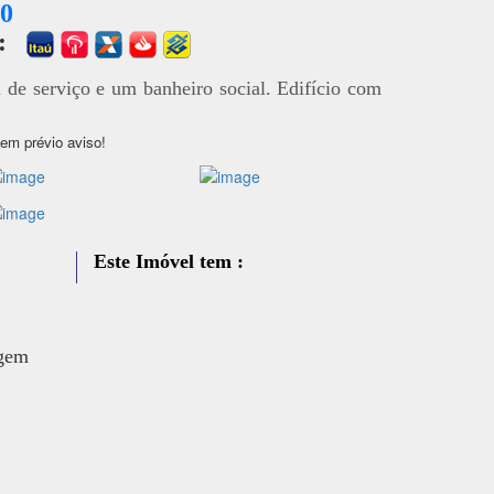
00
a:
a de serviço e um banheiro social. Edifício com
sem prévio aviso!
Este Imóvel tem :
agem