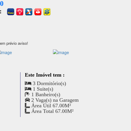
00
a:
sem prévio aviso!
Este Imóvel tem :
3 Dormitório(s)
1 Suite(s)
1 Banheiro(s)
2 Vaga(s) na Garagem
Área Útil 67.00M²
Área Total 67.00M²