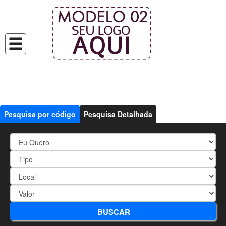
Pesquisa por código
Pesquisa Detalhada
3227 - APARTAMENTO DE 02
BUSCAR
DORMITÓRIOS (sendo 01