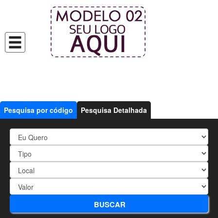
Pesquisa por código
Pesquisa Detalhada
362 - 02 e 03 DORMITÓRIOS +
BUSCAR
PISCINA +