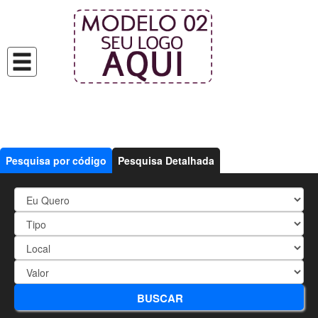
Pesquisa por código
Pesquisa Detalhada
418 - CASA AMPLA DE DOIS
BUSCAR
DORMITÓRIOS + UMA