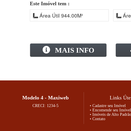
Este Imóvel tem :
Área Útil 944.00M²
Áre
MAIS INFO
Modelo 4 - Maxiweb
Links Úte
CRECI: 1234-5
• Cadastre seu Imóvel
• Encomende seu Imóvel
• Imóveis de Alto Padrã
• Contato