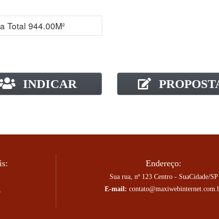
a Total 944.00M²
INDICAR
PROPOST
is:
Endereço:
Sua rua, nº 123 Centro - SuaCidade/SP
E-mail:
contato@maxiwebinternet.com.
o