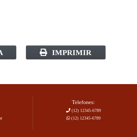
A
IMPRIMIR
Telefones:
(12) 12345-6789
br
(12) 12345-6789