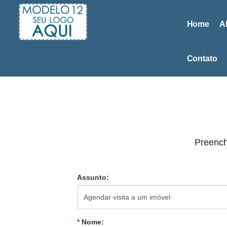
Home
A
Contato
Preench
Assunto:
*
Nome: