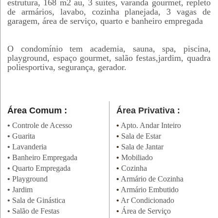
estrutura, 168 m2 au, 3 suítes, varanda gourmet, repleto
de armários, lavabo, cozinha planejada, 3 vagas de
garagem, área de serviço, quarto e banheiro empregada
O condomínio tem academia, sauna, spa, piscina,
playground, espaço gourmet, salão festas,jardim, quadra
poliesportiva, segurança, gerador.
Área Comum :
Área Privativa :
•
Controle de Acesso
•
Apto. Andar Inteiro
•
Guarita
•
Sala de Estar
•
Lavanderia
•
Sala de Jantar
•
Banheiro Empregada
•
Mobiliado
•
Quarto Empregada
•
Cozinha
•
Playground
•
Armário de Cozinha
•
Jardim
•
Armário Embutido
•
Sala de Ginástica
•
Ar Condicionado
•
Salão de Festas
•
Área de Serviço